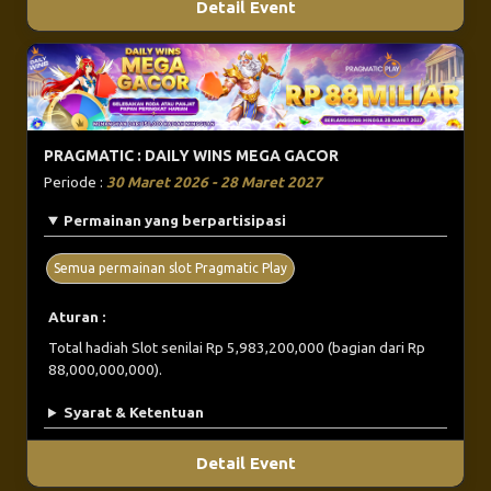
Detail Event
PRAGMATIC : DAILY WINS MEGA GACOR
Periode :
30 Maret 2026 - 28 Maret 2027
Permainan yang berpartisipasi
Semua permainan slot Pragmatic Play
Aturan :
Total hadiah Slot senilai Rp 5,983,200,000 (bagian dari Rp
88,000,000,000).
Syarat & Ketentuan
Detail Event