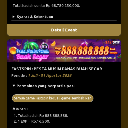
Total hadiah senilai Rp 68,780,250,000.
Syarat & Ketentuan
Detail Event
FASTSPIN : PESTA MUSIM PANAS BUAH SEGAR
Periode :
1 Juli - 31 Agustus 2026
Permainan yang berpartisipasi
Semua game Fastspin kecuali game Tembak Ikan
Aturan :
Total hadiah Rp 888,888,888.
1 EXP = Rp.16,500.