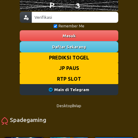
Remember Me
Masuk
Daftar Sekarang
PREDIKSI TOGEL
JP PAUS
RTP SLOT
Main di Telegram
Desktop
Wap
Spadegaming