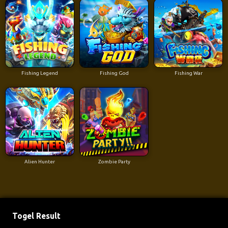
Fishing Legend
Fishing God
Fishing War
Alien Hunter
Zombie Party
Togel Result