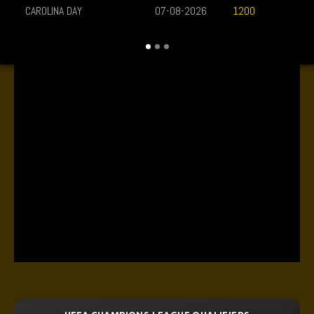
CAROLINA DAY
07-08-2026
1200