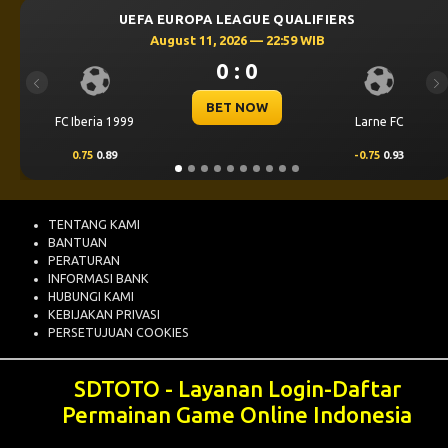
AGUE QUALIFIERS
SPAIN LA
26 — 22:59 WIB
August 16, 2026
: 0
0 : 
Previous
Ne
 NOW
BET N
Larne FC
Sevilla
-0.75
0.93
0.25
0.95
TENTANG KAMI
BANTUAN
PERATURAN
INFORMASI BANK
HUBUNGI KAMI
KEBIJAKAN PRIVASI
PERSETUJUAN COOKIES
SDTOTO - Layanan Login-Daftar
Permainan Game Online Indonesia