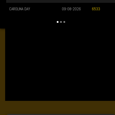
CAROLINA DAY
09-08-2026
6533