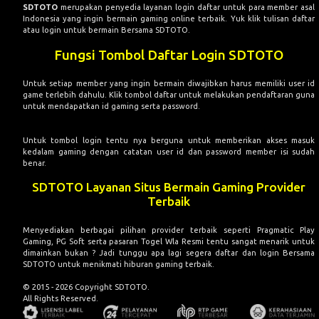
SDTOTO
merupakan penyedia layanan login daftar untuk para member asal
Indonesia yang ingin bermain gaming online terbaik. Yuk klik tulisan daftar
atau login untuk bermain Bersama SDTOTO.
Fungsi Tombol Daftar Login SDTOTO
Untuk setiap member yang ingin bermain diwajibkan harus memiliki user id
game terlebih dahulu. Klik tombol daftar untuk melakukan pendaftaran guna
untuk mendapatkan id gaming serta password.
Untuk tombol login tentu nya berguna untuk memberikan akses masuk
kedalam gaming dengan catatan user id dan password member isi sudah
benar.
SDTOTO Layanan Situs Bermain Gaming Provider
Terbaik
Menyediakan berbagai pilihan provider terbaik seperti Pragmatic Play
Gaming, PG Soft serta pasaran Togel Wla Resmi tentu sangat menarik untuk
dimainkan bukan ? Jadi tunggu apa lagi segera daftar dan login Bersama
SDTOTO untuk menikmati hiburan gaming terbaik.
© 2015 - 2026 Copyright SDTOTO.
All Rights Reserved.