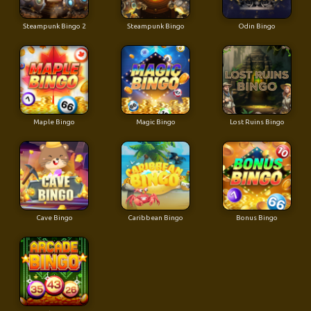
Steampunk Bingo 2
Steampunk Bingo
Odin Bingo
Maple Bingo
Magic Bingo
Lost Ruins Bingo
Cave Bingo
Caribbean Bingo
Bonus Bingo