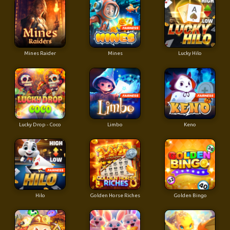
Mines Raider
Mines
Lucky Hilo
Lucky Drop - Coco
Limbo
Keno
Hilo
Golden Horse Riches
Golden Bingo