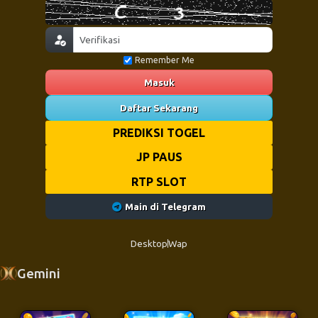
Remember Me
Masuk
Daftar Sekarang
PREDIKSI TOGEL
JP PAUS
RTP SLOT
Main di Telegram
Desktop
Wap
Gemini