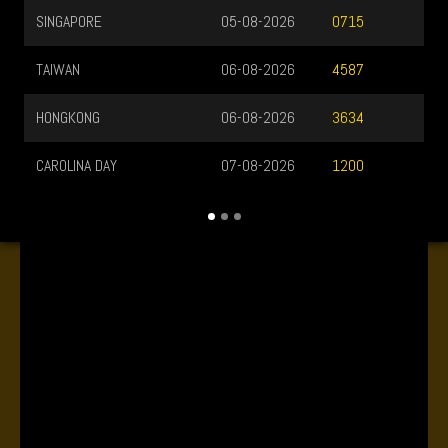
TENNESSE MID
07-08-2026
7331
FLORIDA MID
07-08-2026
2994
VIRGINIA DAY
07-08-2026
1736
WEST VIRGINIA
07-08-2026
6525