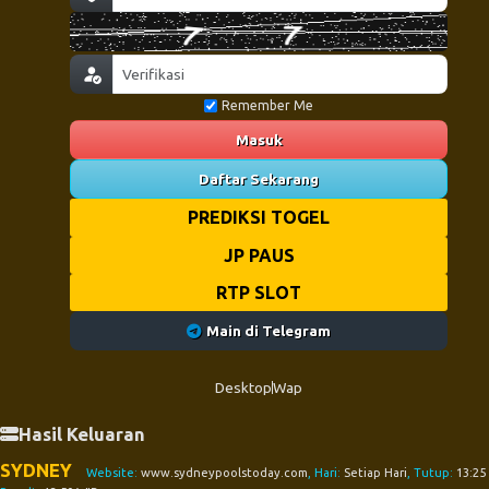
Remember Me
Masuk
Daftar Sekarang
PREDIKSI TOGEL
JP PAUS
RTP SLOT
Main di Telegram
Desktop
Wap
Hasil Keluaran
SYDNEY
Website:
www.sydneypoolstoday.com
, Hari:
Setiap Hari
, Tutup:
13:25