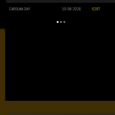
CAROLINA DAY
10-08-2026
5297